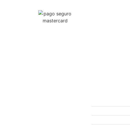
Reparamos tus dispositivos
electrónico:
Móvil, Tablet, Consolas de video juego,
Tv, Portátiles, smartwatch, mandos,
SERVIC
Patinetes eléctrico
Reparación 
Reparación 
Reparación C