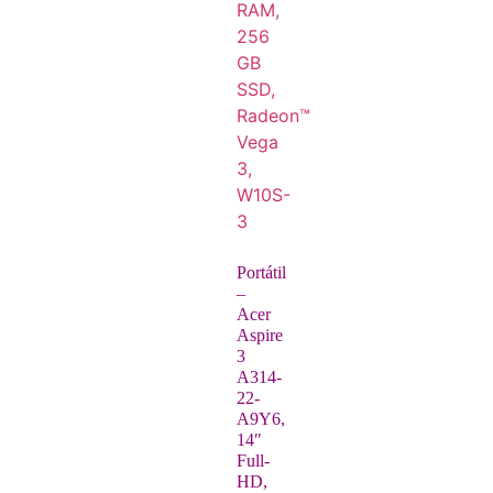
Portátil
–
Acer
Aspire
3
A314-
22-
A9Y6,
14″
Full-
HD,