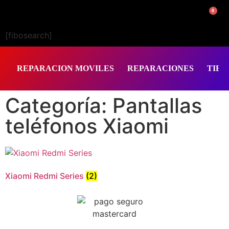
0
[fibosearch]
REPARACION MOVILES
REPARACIONES
TIEN
Categoría: Pantallas
teléfonos Xiaomi
Xiaomi Redmi Series
(2)