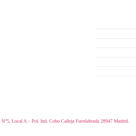
Móvil, Tablet, Consolas de video juego,
Tv, Portátiles, smartwatch, mandos,
SERVIC
Patinetes eléctrico
Reparación 
Reparación 
Reparación C
Reparació
Reparación Po
Reparación 
Reparación P
 accesorios de teléfonos móviles, tablets, ordenadores y televisores.
 Nº5, Local A – Pol. Ind. Cobo Calleja Fuenlabrada 28947 Madrid.