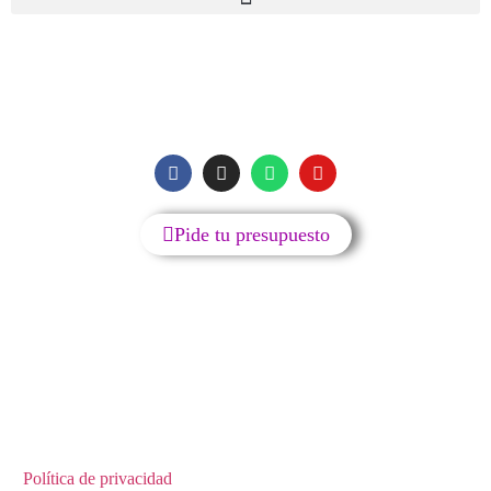
SIGUENOS
Pide tu presupuesto
Reparación de moviles y accesorios de móviles, tablets,
ordenadores y televisores.
C/ Bembibre Nº5, Local A – Pol. Ind. Cobo Calleja
Fuenlabrada 28047 Madrid.
Política de privacidad