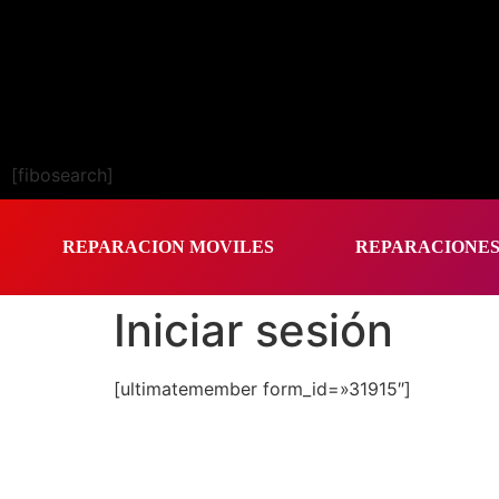
[fibosearch]
REPARACION MOVILES
REPARACIONE
Iniciar sesión
[ultimatemember form_id=»31915″]