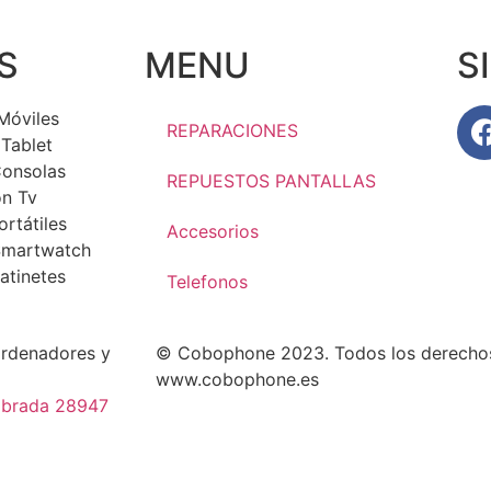
S
MENU
S
Móviles
REPARACIONES
Tablet
Consolas
REPUESTOS PANTALLAS
ón Tv
rtátiles
Accesorios
Smartwatch
atinetes
Telefonos
ordenadores y
© Cobophone 2023. Todos los derecho
www.cobophone.es
labrada 28947