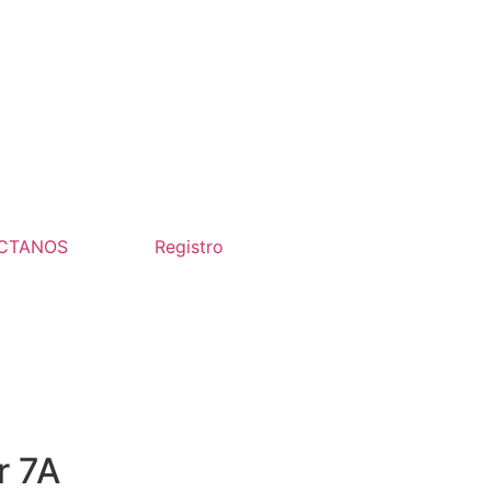
CTANOS
Registro
r 7A