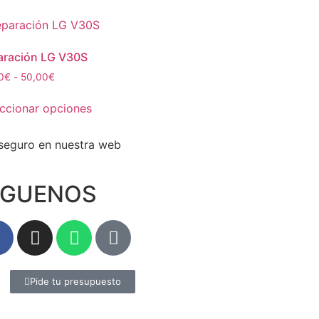
aración LG V30S
0
€
-
50,00
€
ccionar opciones
IGUENOS
Pide tu presupuesto