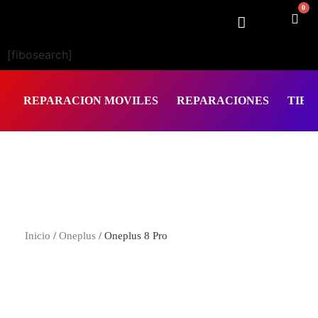
0
[fibosearch]
REPARACION MOVILES
REPARACIONES
TIEN
Inicio
/
Oneplus
/ Oneplus 8 Pro