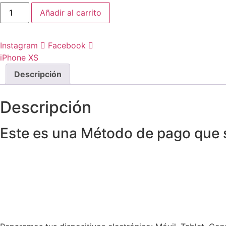
Reparación
Añadir al carrito
de
Móviles
y
piezas
Instagram
Facebook
cantidad
iPhone XS
Descripción
Descripción
Este es una Método de pago que se