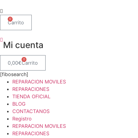
Ir
al
contenido
0
Carrito
Mi cuenta
0
0,00
€
Carrito
[fibosearch]
REPARACION MOVILES
REPARACIONES
TIENDA OFICIAL
BLOG
CONTACTANOS
Registro
REPARACION MOVILES
REPARACIONES