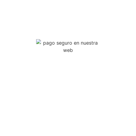
Reparamos tus dispositivos
electrónico: Móvil, Tablet,
Consolas de video juego, Tv, Portátiles, smartwatch, mandos,
Patinetes eléctrico
SERVICIOS