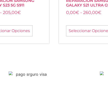
ACIÓN SAMSUNG
REPARACIÓN SAMS
 S23 5G S911
GALAXY S21 ULTRA G
-
205,00
€
0,00
€
-
260,00
€
cionar Opciones
Seleccionar Opcion