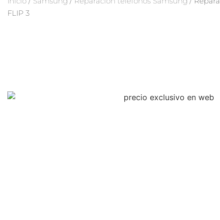
Inicio
/
Samsung
/
Reparación teléfonos Samsung
/ Repar
FLIP 3