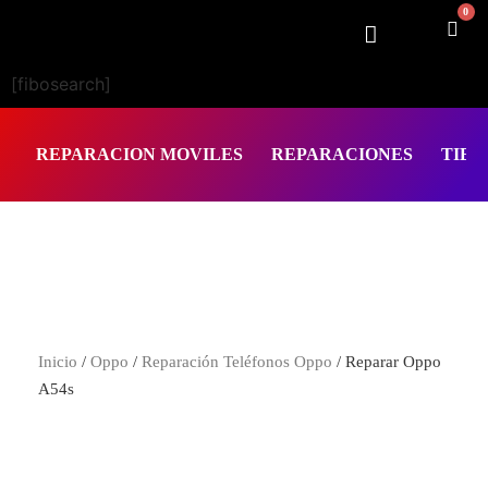
0
[fibosearch]
REPARACION MOVILES
REPARACIONES
TIEN
Inicio
/
Oppo
/
Reparación Teléfonos Oppo
/ Reparar Oppo
A54s