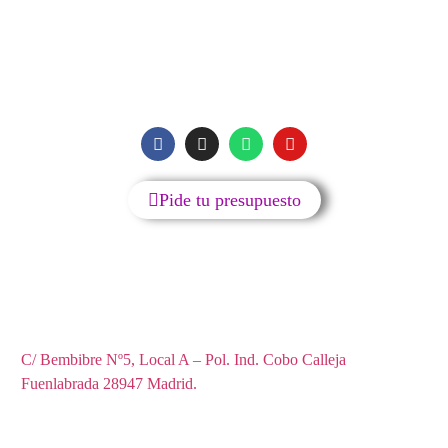
SIGUENOS
Pide tu presupuesto
Reparación y accesorios de teléfonos móviles, tablets,
ordenadores y televisores.
C/ Bembibre Nº5, Local A – Pol. Ind. Cobo Calleja
Fuenlabrada 28947 Madrid.
© Cobophone 2023. Todos los derechos reservados