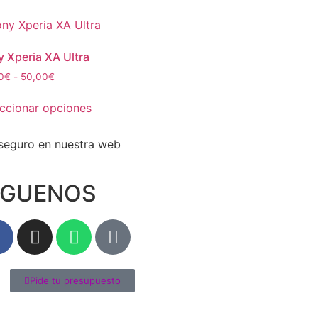
 Xperia XA Ultra
0
€
-
50,00
€
ccionar opciones
IGUENOS
Pide tu presupuesto