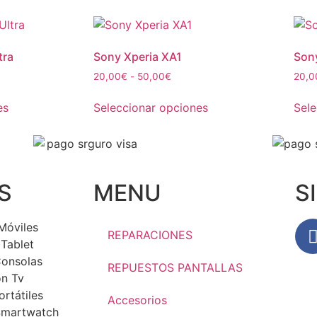
tra
Sony Xperia XA1
Sony
20,00
€
-
50,00
€
20,0
es
Seleccionar opciones
Sele
S
MENU
S
Móviles
REPARACIONES
Tablet
Consolas
REPUESTOS PANTALLAS
ón Tv
rtátiles
Accesorios
Smartwatch