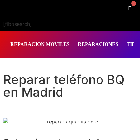
0
[fibosearch]
REPARACION MOVILES
REPARACIONES
TIEN
Reparar teléfono BQ
en Madrid