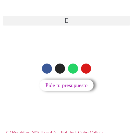
MENU
SIGUENOS
Pide tu presupuesto
Reparación y accesorios de teléfonos móviles, tablets,
ordenadores y televisores.
C/ Bembibre Nº5, Local A – Pol. Ind. Cobo Calleja