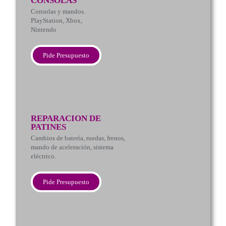
CONSOLAS
Consolas y mandos.
PlayStation, Xbox,
Nintendo
Pide Presupuesto
REPARACION DE
PATINES
Cambios de batería, ruedas, frenos,
mando de aceleración, sistema
eléctrico.
Pide Presupuesto