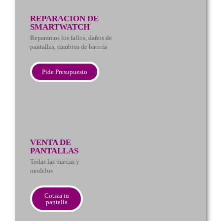
REPARACION DE
SMARTWATCH
Reparamos los fallos, daños de
pantallas, cambios de batería
Pide Presupuesto
VENTA DE
PANTALLAS
Todas las marcas y
modelos
Cotiza tu
pantalla