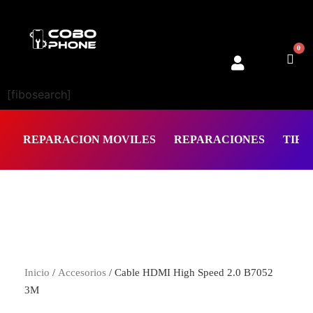
0
[fibosearch]
REPARACION MOVILES
REPARACIONES
TIEN
Inicio
/
Accesorios
/ Cable HDMI High Speed 2.0 B7052
3M