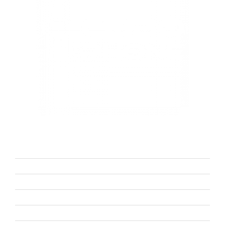
Reparamos tus dispositivos
electrónico: Móvil, Tablet, Consolas de video
juego, Tv, Portátiles, smartwatch, mandos, Patinetes eléctrico
SERVICIOS
Reparación Móviles
Reparación Tablet
Reparación Consolas
Reparación Tv
Reparación Portátiles