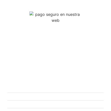
Reparamos tus dispositivos
electrónico: Móvil, Tablet, Consolas de video
juego, Tv, Portátiles, smartwatch, mandos, Patinetes eléctrico
SERVICIOS
Reparación Móviles
Reparación Tablet
Reparación Consolas