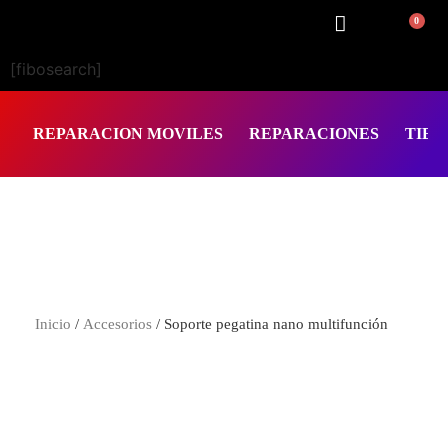
0
[fibosearch]
REPARACION MOVILES
REPARACIONES
TIEN
Inicio
/
Accesorios
/ Soporte pegatina nano multifunción