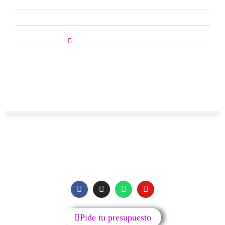
Reparación Tv
Reparación Portátiles
Reparación Smartwatch
Reparación Patinetes
MENU
SIGUENOS
Pide tu presupuesto