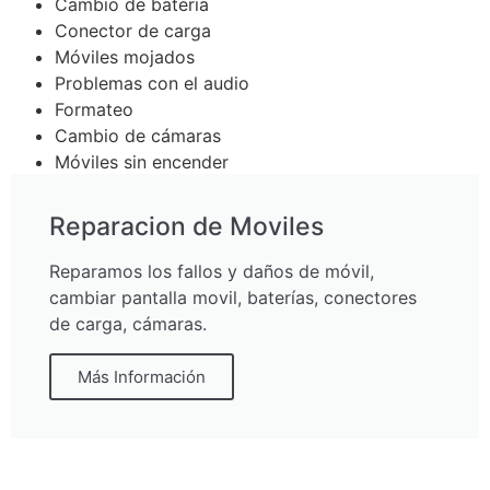
Cambio de batería
Conector de carga
Móviles mojados
Problemas con el audio
Formateo
Cambio de cámaras
Móviles sin encender
Y mucho más…
Reparacion de Moviles
Reparar movil fuenlabrada nunca fue tan facil.
Reparamos los fallos y daños de móvil,
cambiar pantalla movil, baterías, conectores
de carga, cámaras.
Más Información