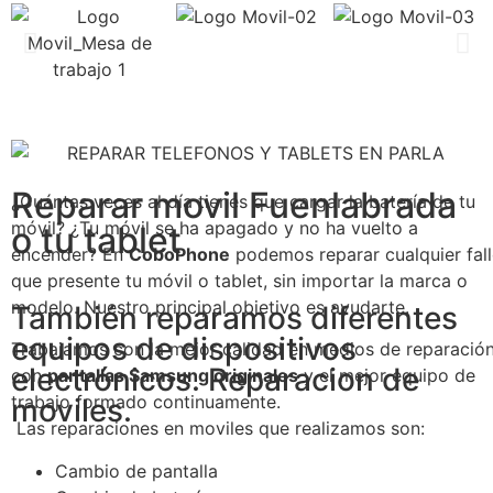
Reparar movil Fuenlabrada
¿Cuántas veces al día tienes que cargar la batería de tu
móvil? ¿Tu móvil se ha apagado y no ha vuelto a
o tu tablet
encender? En
CoboPhone
podemos reparar cualquier fal
que presente tu móvil o tablet, sin importar la marca o
modelo. Nuestro principal objetivo es ayudarte.
También reparamos diferentes
equipos de dispositivos
Trabajamos con la mejor calidad en medios de reparación
electrónicos. Reparacion de
con
pantallas Samsung originales
y el mejor equipo de
trabajo formado continuamente.
moviles.
Las reparaciones en moviles que realizamos son:
Cambio de pantalla