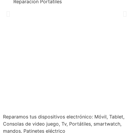
Reparacion Portatiles
REPARACION EXPRESS
Reparamos todos las marcas de móviles en 40 MINUTOS
Solicita presupuesto
Reparamos tus dispositivos
electrónico: Móvil, Tablet,
Consolas de video juego, Tv, Portátiles, smartwatch,
mandos, Patinetes eléctrico