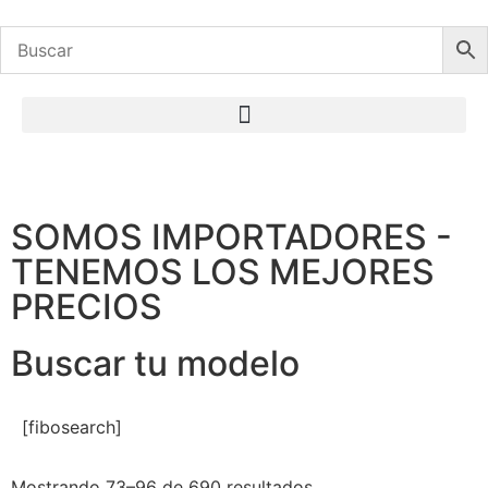
SOMOS IMPORTADORES -
ACCESORIOS
TENEMOS LOS MEJORES
PRECIOS
Móvil y ordenadores
Buscar tu modelo
Visita la tienda
[fibosearch]
Mostrando 73–96 de 690 resultados