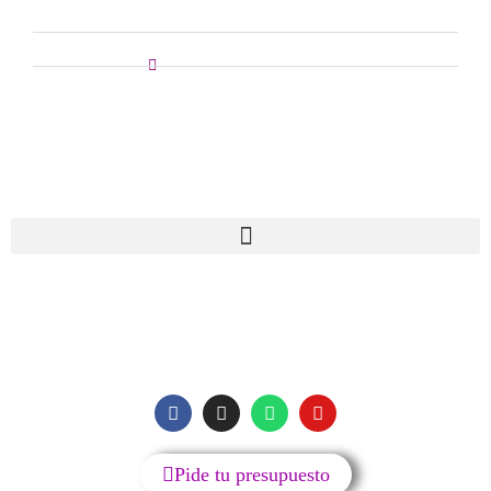
Reparación Portátiles
Reparación Smartwatch
Reparación Patinetes
MENU
SIGUENOS
Pide tu presupuesto