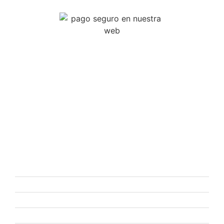
Reparamos tus dispositivos
electrónico: Móvil, Tablet, Consolas de video
juego, Tv, Portátiles, smartwatch, mandos, Patinetes eléctrico
SERVICIOS
Reparación Móviles
Reparación Tablet
Reparación Consolas
Reparación Tv